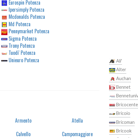
Eurospin Potenza
Ipersimply Potenza
Mcdonalds Potenza
Md Potenza
Pennymarket Potenza
Sigma Potenza
Trony Potenza
Tuodi' Potenza
Unieuro Potenza
Ali'
Alter
Auchan
Bennet
Bennetuni
Bricocente
Bricoio
Armento
Atella
Bricoman
Bricook
Calvello
Campomaggiore