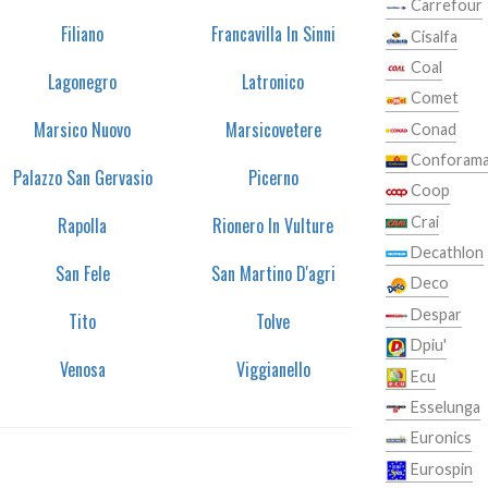
Carrefour
Filiano
Francavilla In Sinni
Cisalfa
Coal
Lagonegro
Latronico
Comet
Marsico Nuovo
Marsicovetere
Conad
Conforam
Palazzo San Gervasio
Picerno
Coop
Crai
Rapolla
Rionero In Vulture
Decathlon
San Fele
San Martino D'agri
Deco
Despar
Tito
Tolve
Dpiu'
Venosa
Viggianello
Ecu
Esselunga
Euronics
Eurospin