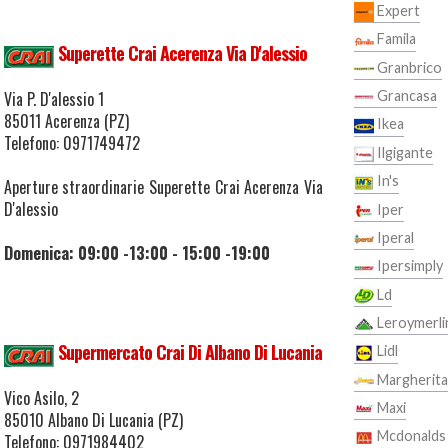
Expert
Famila
Superette Crai Acerenza Via D'alessio
Granbrico
Grancasa
Via P. D'alessio 1
85011 Acerenza (PZ)
Ikea
Telefono: 0971749472
Ilgigante
In's
Aperture straordinarie Superette Crai Acerenza Via
D'alessio
Iper
Iperal
Domenica: 09:00 -13:00 - 15:00 -19:00
Ipersimply
Ld
Leroymerli
Supermercato Crai Di Albano Di Lucania
Lidl
Margherita
Vico Asilo, 2
Maxi
85010 Albano Di Lucania (PZ)
Mcdonalds
Telefono: 0971984402