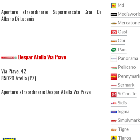
Md
Aperture straordinarie Supermercato Crai Di
Mediaworl
Albano Di Lucania
Mercaton
Oasi
Obi
Pam
Despar Atella Via Piave
Panorama
Pellicano
Via Piave, 42
Pennymark
85020 Atella (PZ)
Sermark
Aperture straordinarie Despar Atella Via Piave
Si Con Te
Sidis
Sigma
Simplymark
Tigre
Tigros