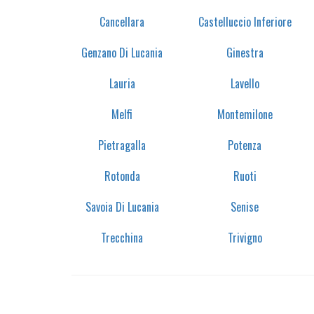
Cancellara
Castelluccio Inferiore
Genzano Di Lucania
Ginestra
Lauria
Lavello
Melfi
Montemilone
Pietragalla
Potenza
Rotonda
Ruoti
Savoia Di Lucania
Senise
Trecchina
Trivigno