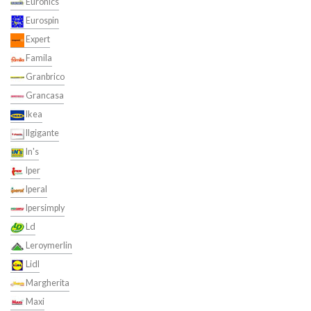
Euronics
Eurospin
Expert
Famila
Granbrico
Grancasa
Ikea
Ilgigante
In's
Iper
Iperal
Ipersimply
Ld
Leroymerlin
Lidl
Margherita
Maxi