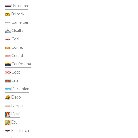
Bricoman
Bricook
Carrefour
Cisalfa
Coal
Comet
Conad
Conforama
Coop
Crai
Decathlon
Deco
Despar
Dpiu'
Ecu
Esselunga