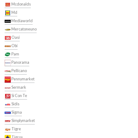
Mcdonalds
Md
Mediaworld
Mercatoneuno
Oasi
Obi
Pam
Panorama
Pellicano
Pennymarket
Sermark
Si Con Te
Sidis
Sigma
Simplymarket
Tigre
Tigros